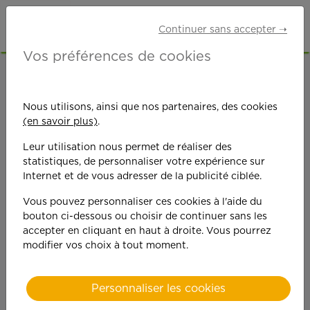
Continuer sans accepter ➝
Vos préférences de cookies
ACCUEIL
OFFRES D'EMPLOI
ETUDIANTS
HAUTS-DE-SEINE (92)
LEVALLOIS-PERRET
Nous utilisons, ainsi que nos partenaires, des cookies
(en savoir plus)
.
Leur utilisation nous permet de réaliser des
statistiques, de personnaliser votre expérience sur
Internet et de vous adresser de la publicité ciblée.
Vous pouvez personnaliser ces cookies à l'aide du
On est toujours plus
bouton ci-dessous ou choisir de continuer sans les
accepter en cliquant en haut à droite. Vous pourrez
performant
modifier vos choix à tout moment.
quand on y met du
Personnaliser les cookies
cœ
ur !