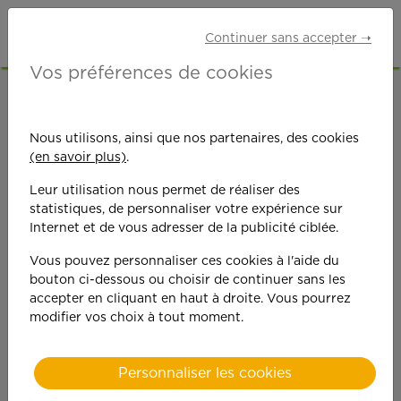
Continuer sans accepter ➝
Vos préférences de cookies
ACCUEIL
OFFRES D'EMPLOI
ETUDIANTS
BOUCHES-DU-RHÔNE (13)
MARSEILLE
Nous utilisons, ainsi que nos partenaires, des cookies
(en savoir plus)
.
Leur utilisation nous permet de réaliser des
statistiques, de personnaliser votre expérience sur
Internet et de vous adresser de la publicité ciblée.
Vous pouvez personnaliser ces cookies à l'aide du
On est toujours plus
bouton ci-dessous ou choisir de continuer sans les
accepter en cliquant en haut à droite. Vous pourrez
performant
modifier vos choix à tout moment.
quand on y met du
Personnaliser les cookies
cœ
ur !