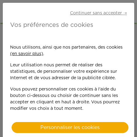
Continuer sans accepter ➝
Vos préférences de cookies
ACCUEIL
OFFRES D'EMPLOI
ETUDIANTS
MOSELLE (57)
METZ
Nous utilisons, ainsi que nos partenaires, des cookies
(en savoir plus)
.
Leur utilisation nous permet de réaliser des
statistiques, de personnaliser votre expérience sur
Internet et de vous adresser de la publicité ciblée.
Vous pouvez personnaliser ces cookies à l'aide du
On est toujours plus
bouton ci-dessous ou choisir de continuer sans les
accepter en cliquant en haut à droite. Vous pourrez
performant
modifier vos choix à tout moment.
quand on y met du
Personnaliser les cookies
cœ
ur !