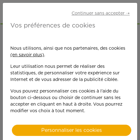
Continuer sans accepter ➝
Vos préférences de cookies
ACCUEIL
OFFRES D'EMPLOI
ETUDIANTS
BOUCHES-DU-RHÔNE (13)
MIRAMAS
Nous utilisons, ainsi que nos partenaires, des cookies
(en savoir plus)
.
Leur utilisation nous permet de réaliser des
statistiques, de personnaliser votre expérience sur
Internet et de vous adresser de la publicité ciblée.
Vous pouvez personnaliser ces cookies à l'aide du
On est toujours plus
bouton ci-dessous ou choisir de continuer sans les
accepter en cliquant en haut à droite. Vous pourrez
performant
modifier vos choix à tout moment.
quand on y met du
Personnaliser les cookies
cœ
ur !