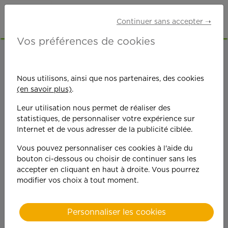
Continuer sans accepter ➝
Vos préférences de cookies
ACCUEIL
OFFRES D'EMPLOI
SENIORS RETRAITÉS
BOUCHES-DU-RHÔNE (13)
Nous utilisons, ainsi que nos partenaires, des cookies
(en savoir plus)
.
Leur utilisation nous permet de réaliser des
statistiques, de personnaliser votre expérience sur
Internet et de vous adresser de la publicité ciblée.
Vous pouvez personnaliser ces cookies à l'aide du
On est toujours plus
bouton ci-dessous ou choisir de continuer sans les
accepter en cliquant en haut à droite. Vous pourrez
performant
modifier vos choix à tout moment.
quand on y met du
Personnaliser les cookies
cœ
ur !