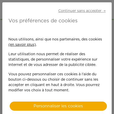
Continuer sans accepter ➝
Vos préférences de cookies
ACCUEIL
OFFRES D'EMPLOI
SENIORS RETRAITÉS
CALVADOS (14)
Nous utilisons, ainsi que nos partenaires, des cookies
(en savoir plus)
.
Leur utilisation nous permet de réaliser des
statistiques, de personnaliser votre expérience sur
Internet et de vous adresser de la publicité ciblée.
Vous pouvez personnaliser ces cookies à l'aide du
On est toujours plus
bouton ci-dessous ou choisir de continuer sans les
accepter en cliquant en haut à droite. Vous pourrez
performant
modifier vos choix à tout moment.
quand on y met du
Personnaliser les cookies
cœ
ur !