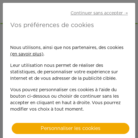
Continuer sans accepter ➝
Vos préférences de cookies
ACCUEIL
OFFRES D'EMPLOI
SENIORS RETRAITÉS
HAUTE-CORSE (2B)
Nous utilisons, ainsi que nos partenaires, des cookies
(en savoir plus)
.
Leur utilisation nous permet de réaliser des
statistiques, de personnaliser votre expérience sur
Internet et de vous adresser de la publicité ciblée.
Vous pouvez personnaliser ces cookies à l'aide du
On est toujours plus
bouton ci-dessous ou choisir de continuer sans les
accepter en cliquant en haut à droite. Vous pourrez
performant
modifier vos choix à tout moment.
quand on y met du
Personnaliser les cookies
cœ
ur !