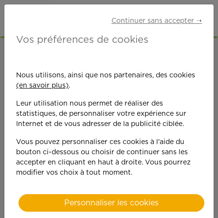
Continuer sans accepter ➝
Vos préférences de cookies
ACCUEIL
OFFRES D'EMPLOI
SENIORS RETRAITÉS
HAUTS-DE-SEINE (92)
Nous utilisons, ainsi que nos partenaires, des cookies
(en savoir plus)
.
Leur utilisation nous permet de réaliser des
statistiques, de personnaliser votre expérience sur
Internet et de vous adresser de la publicité ciblée.
Vous pouvez personnaliser ces cookies à l'aide du
On est toujours plus
bouton ci-dessous ou choisir de continuer sans les
accepter en cliquant en haut à droite. Vous pourrez
performant
modifier vos choix à tout moment.
quand on y met du
Personnaliser les cookies
cœ
ur !