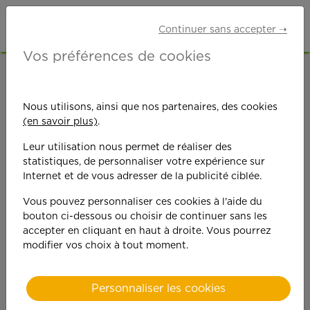
Continuer sans accepter ➝
Vos préférences de cookies
ACCUEIL
OFFRES D'EMPLOI
SENIORS RETRAITÉS
LOZÈRE (48)
Nous utilisons, ainsi que nos partenaires, des cookies
(en savoir plus)
.
Leur utilisation nous permet de réaliser des
statistiques, de personnaliser votre expérience sur
Internet et de vous adresser de la publicité ciblée.
Vous pouvez personnaliser ces cookies à l'aide du
On est toujours plus
bouton ci-dessous ou choisir de continuer sans les
accepter en cliquant en haut à droite. Vous pourrez
performant
modifier vos choix à tout moment.
quand on y met du
Personnaliser les cookies
cœ
ur !