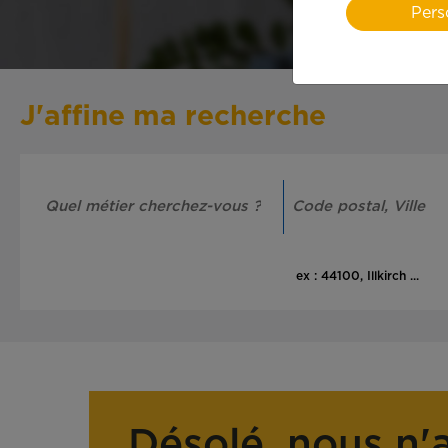
Pers
J'affine ma recherche
ex : 44100, Illkirch ...
Désolé, nous n'a