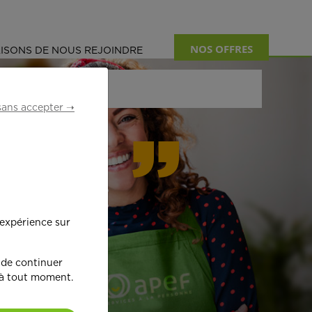
NOS OFFRES
ISONS DE NOUS REJOINDRE
sans accepter ➝
formant
 expérience sur
œ
ur !
 de continuer
 à tout moment.