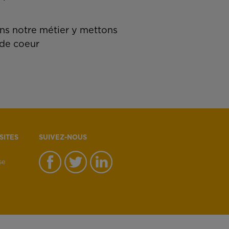
s notre métier y mettons
de coeur
SITES
SUIVEZ-NOUS
se