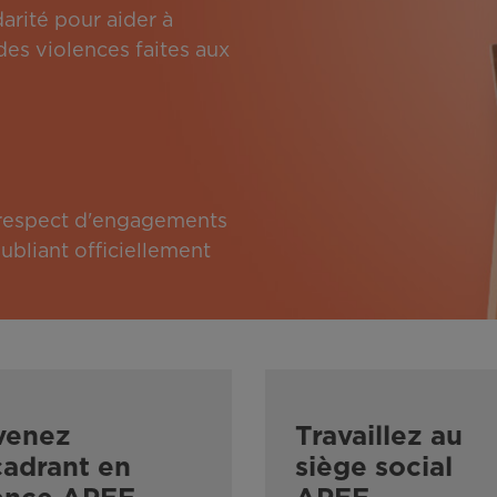
arité pour aider à
des violences faites aux
e respect d'engagements
bliant officiellement
venez
Travaillez au
adrant en
siège social