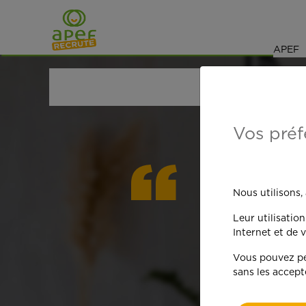
Navigation
Saut au contenu
APEF
ACCUEIL
OFFRES D'EMPLOI
SENIORS RETRAIT
Vos préf
On est
Nous utilisons,
Leur utilisatio
qua
Internet et de v
Vous pouvez per
sans les accept