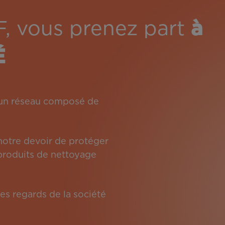
F, vous prenez part
à
É
: un réseau composé de
 notre devoir de protéger
s produits de nettoyage
es regards de la société