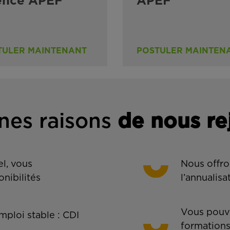
ence APEF
APEF
TULER MAINTENANT
POSTULER MAINTEN
nes rais
ons
de n
ous re
l, vous
Nous offro
onibilités
l’annualisa
Vous pouve
ploi stable : CDI
formations