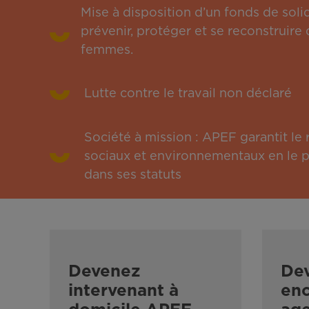
Mise à disposition d’un fonds de solid
prévenir, protéger et se reconstruire 
femmes.
Lutte contre le travail non déclaré
Société à mission : APEF garantit l
sociaux et environnementaux en le pu
dans ses statuts
Devenez
De
intervenant à
enc