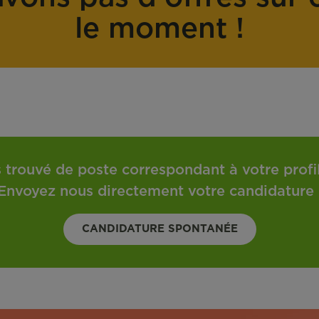
o
t
le moment !
n
r
t
a
r
v
a
a
t
i
l
 trouvé de poste correspondant à votre profil 
Envoyez nous directement votre candidature 
CANDIDATURE SPONTANÉE