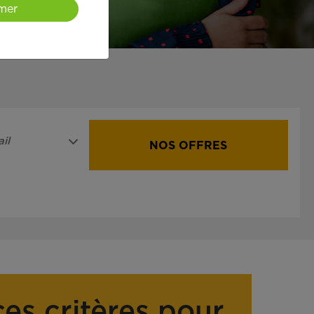
mer
il
NOS OFFRES
ces critères pour