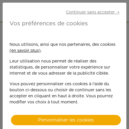
Continuer sans accepter ➝
Vos préférences de cookies
ACCUEIL
OFFRES D'EMPLOI
SENIORS RETRAITÉS
VAL-DE-MARNE (94)
Nous utilisons, ainsi que nos partenaires, des cookies
(en savoir plus)
.
Leur utilisation nous permet de réaliser des
statistiques, de personnaliser votre expérience sur
Internet et de vous adresser de la publicité ciblée.
Vous pouvez personnaliser ces cookies à l'aide du
On est toujours plus
bouton ci-dessous ou choisir de continuer sans les
accepter en cliquant en haut à droite. Vous pourrez
performant
modifier vos choix à tout moment.
quand on y met du
Personnaliser les cookies
cœ
ur !