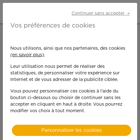
Continuer sans accepter ➝
Vos préférences de cookies
ACCUEIL
OFFRES D'EMPLOI
SENIORS RETRAITÉS
ALPES-MARITIMES (06)
Nous utilisons, ainsi que nos partenaires, des cookies
ANTIBES
(en savoir plus)
.
Leur utilisation nous permet de réaliser des
statistiques, de personnaliser votre expérience sur
Internet et de vous adresser de la publicité ciblée.
Vous pouvez personnaliser ces cookies à l'aide du
bouton ci-dessous ou choisir de continuer sans les
On est toujours plus
accepter en cliquant en haut à droite. Vous pourrez
modifier vos choix à tout moment.
performant
quand on y met du
Personnaliser les cookies