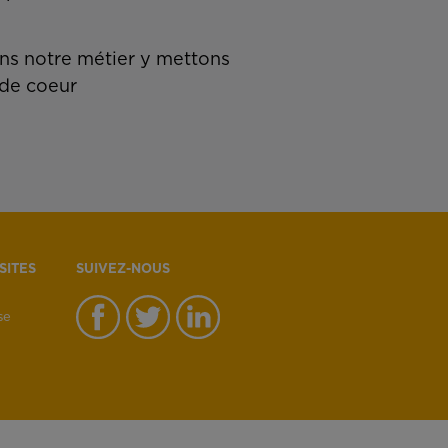
s notre métier y mettons
de coeur
SITES
SUIVEZ-NOUS
se