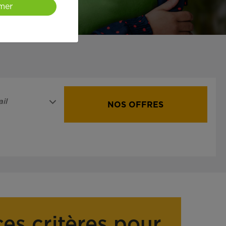
mer
il
NOS OFFRES
ces critères pour