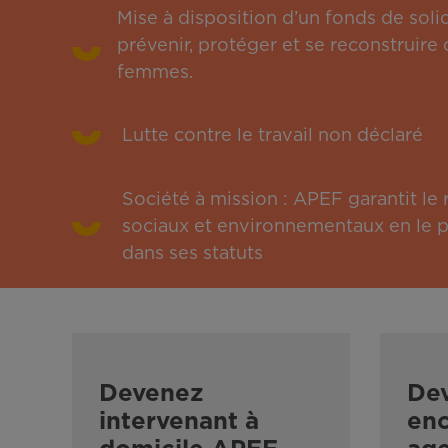
Mise à disposition d’un fonds de solid
prévenir, protéger et se reconstruire 
femmes.
Lutte contre le travail non déclaré
Société à mission : APEF garantit l
sociaux et environnementaux en le pu
dans ses statuts
Devenez
De
intervenant à
enc