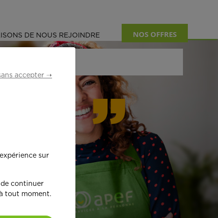
NOS OFFRES
ISONS DE NOUS REJOINDRE
sans accepter ➝
formant
 expérience sur
œ
ur !
 de continuer
 à tout moment.