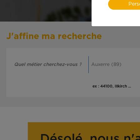
Pers
J'affine ma recherche
ex : 44100, Illkirch ...
Désolé, nous n'a