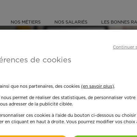
NOS MÉTIERS
NOS SALARIÉS
LES BONNES RA
ÉS
YONNE (89)
AUXERRE
Continuer 
érences de cookies
 toujours plus per
 ainsi que nos partenaires, des cookies
(en savoir plus)
.
n nous permet de réaliser des statistiques, de personnaliser votre
nd on y met du c
ous adresser de la publicité ciblée.
sonnaliser ces cookies à l'aide du bouton ci-dessous ou choisir
er en cliquant en haut à droite. Vous pourrez modifier vos choix