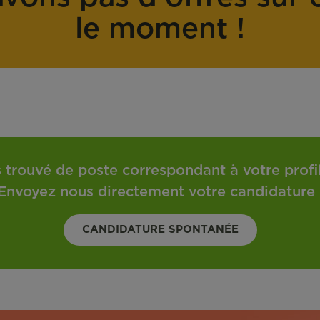
o
t
le moment !
n
r
t
a
r
v
a
a
t
i
l
 trouvé de poste correspondant à votre profil 
Envoyez nous directement votre candidature 
CANDIDATURE SPONTANÉE