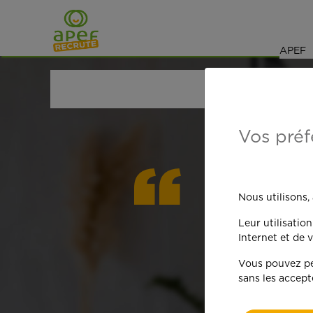
Navigation
Saut au contenu
APEF
ACCUEIL
OFFRES D'EMPLOI
SENIORS RETRAIT
Vos préf
On est
Nous utilisons,
Leur utilisatio
qua
Internet et de v
Vous pouvez per
sans les accept