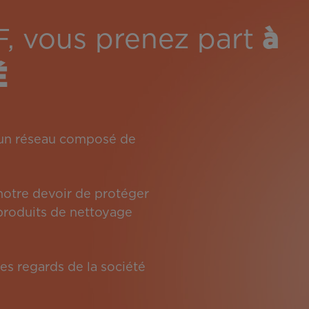
F, vous prenez part
à
É
: un réseau composé de
 notre devoir de protéger
s produits de nettoyage
es regards de la société