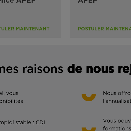
ence APEF
APEF
TULER MAINTENANT
POSTULER MAINTEN
nes rais
ons
de n
ous re
l, vous
Nous offro
onibilités
l’annualisa
Vous pouve
ploi stable : CDI
formations