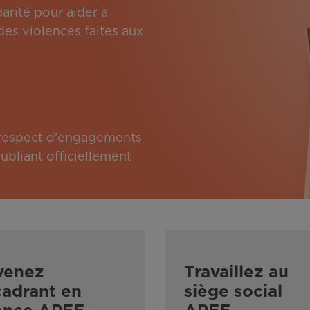
arité pour aider à
des violences faites aux
e respect d'engagements
bliant officiellement
venez
Travaillez au
adrant en
siège social