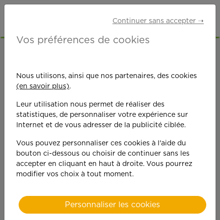
Continuer sans accepter ➝
Vos préférences de cookies
ACCUEIL
OFFRES D'EMPLOI
SENIORS RETRAITÉS
PAS-DE-CALAIS (62)
Nous utilisons, ainsi que nos partenaires, des cookies
BOULOGNE-SUR-MER
(en savoir plus)
.
Leur utilisation nous permet de réaliser des
statistiques, de personnaliser votre expérience sur
Internet et de vous adresser de la publicité ciblée.
Vous pouvez personnaliser ces cookies à l'aide du
bouton ci-dessous ou choisir de continuer sans les
On est toujours plus
accepter en cliquant en haut à droite. Vous pourrez
modifier vos choix à tout moment.
performant
quand on y met du
Personnaliser les cookies