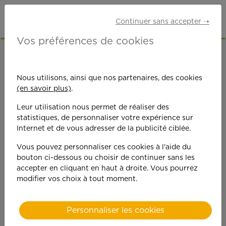
Continuer sans accepter ➝
Vos préférences de cookies
ACCUEIL
OFFRES D'EMPLOI
SENIORS RETRAITÉS
ESSONNE (91)
Nous utilisons, ainsi que nos partenaires, des cookies
BRÉTIGNY-SUR-ORGE
(en savoir plus)
.
Leur utilisation nous permet de réaliser des
statistiques, de personnaliser votre expérience sur
Internet et de vous adresser de la publicité ciblée.
Vous pouvez personnaliser ces cookies à l'aide du
bouton ci-dessous ou choisir de continuer sans les
On est toujours plus
accepter en cliquant en haut à droite. Vous pourrez
modifier vos choix à tout moment.
performant
quand on y met du
Personnaliser les cookies