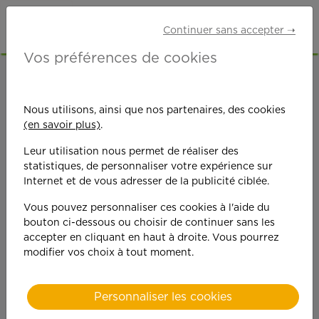
Continuer sans accepter ➝
Vos préférences de cookies
ACCUEIL
OFFRES D'EMPLOI
SENIORS RETRAITÉS
PAS-DE-CALAIS (62)
Nous utilisons, ainsi que nos partenaires, des cookies
BRUAY-LA-BUISSIÈRE
(en savoir plus)
.
Leur utilisation nous permet de réaliser des
statistiques, de personnaliser votre expérience sur
Internet et de vous adresser de la publicité ciblée.
Vous pouvez personnaliser ces cookies à l'aide du
bouton ci-dessous ou choisir de continuer sans les
On est toujours plus
accepter en cliquant en haut à droite. Vous pourrez
modifier vos choix à tout moment.
performant
quand on y met du
Personnaliser les cookies