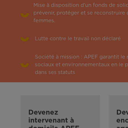
Mise à disposition d’un fonds de solid
prévenir, protéger et se reconstruire 
femmes.
Lutte contre le travail non déclaré
Société à mission : APEF garantit l
sociaux et environnementaux en le pu
dans ses statuts
Devenez
De
intervenant à
enc