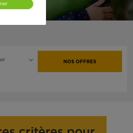
mer
il
NOS OFFRES
ces critères pour