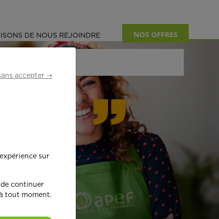
NOS OFFRES
ISONS DE NOUS REJOINDRE
sans accepter ➝
formant
 expérience sur
œ
ur !
 de continuer
 à tout moment.