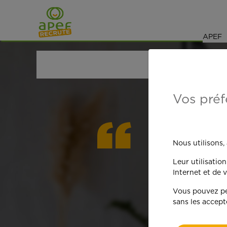
Navigation
Saut au contenu
APEF
ACCUEIL
OFFRES D'EMPLOI
SENIORS RETRAIT
Vos préf
On est
Nous utilisons,
Leur utilisatio
qua
Internet et de v
Vous pouvez per
sans les accept