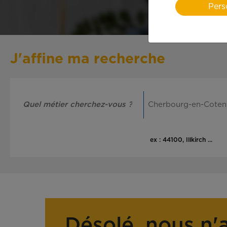
Pers
J'affine ma recherche
ex : 44100, Illkirch ...
Désolé, nous n'a