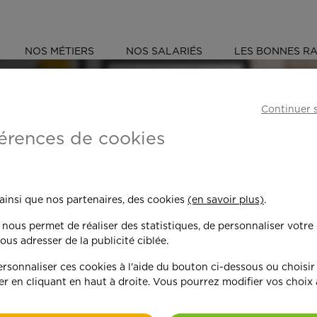
NOS MÉTIERS
NOS SALARIÉS
LES BONNES RA
ÉS
MANCHE (50)
CHERBOURG-EN-COTENTIN
Continuer 
érences de cookies
 toujours plus per
 ainsi que nos partenaires, des cookies
(en savoir plus)
.
n nous permet de réaliser des statistiques, de personnaliser votre
nd on y met du c
ous adresser de la publicité ciblée.
sonnaliser ces cookies à l'aide du bouton ci-dessous ou choisir
er en cliquant en haut à droite. Vous pourrez modifier vos choix