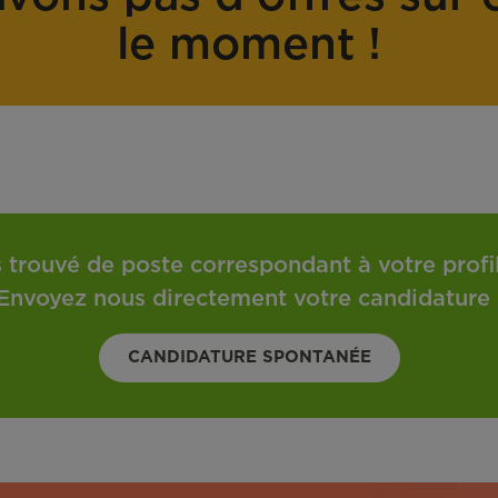
o
t
le moment !
n
r
t
a
r
v
a
a
t
i
l
 trouvé de poste correspondant à votre profil 
Envoyez nous directement votre candidature 
CANDIDATURE SPONTANÉE