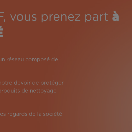
F, vous prenez part
à
É
: un réseau composé de
 notre devoir de protéger
s produits de nettoyage
es regards de la société