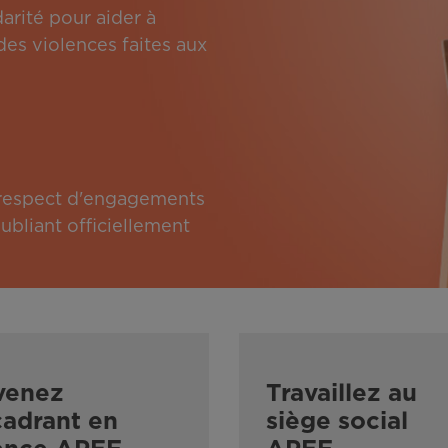
arité pour aider à
des violences faites aux
e respect d'engagements
bliant officiellement
venez
Travaillez au
adrant en
siège social