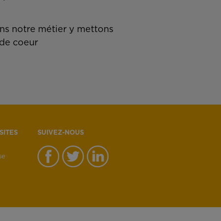
s notre métier y mettons
de coeur
SITES
SUIVEZ-NOUS
se