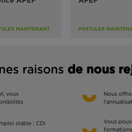
ence APEF
APEF
TULER MAINTENANT
POSTULER MAINTEN
nes rais
ons
de n
ous re
l, vous
Nous offro
onibilités
l’annualisa
Vous pouve
ploi stable : CDI
formations