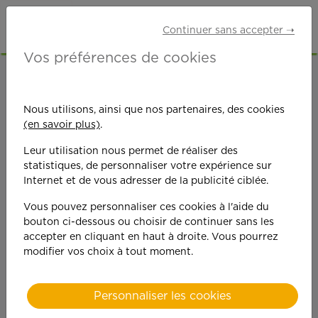
Continuer sans accepter ➝
Vos préférences de cookies
ACCUEIL
OFFRES D'EMPLOI
SENIORS RETRAITÉS
ESSONNE (91)
Nous utilisons, ainsi que nos partenaires, des cookies
CHILLY-MAZARIN
(en savoir plus)
.
Leur utilisation nous permet de réaliser des
statistiques, de personnaliser votre expérience sur
Internet et de vous adresser de la publicité ciblée.
Vous pouvez personnaliser ces cookies à l'aide du
bouton ci-dessous ou choisir de continuer sans les
On est toujours plus
accepter en cliquant en haut à droite. Vous pourrez
modifier vos choix à tout moment.
performant
quand on y met du
Personnaliser les cookies