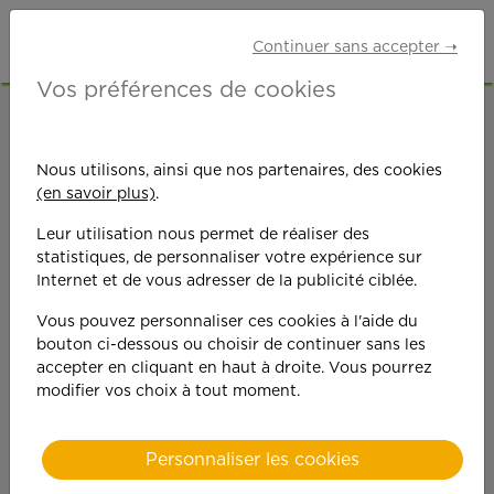
Continuer sans accepter ➝
Vos préférences de cookies
ACCUEIL
OFFRES D'EMPLOI
SENIORS RETRAITÉS
ESSONNE (91)
Nous utilisons, ainsi que nos partenaires, des cookies
CORBEIL-ESSONNES
(en savoir plus)
.
Leur utilisation nous permet de réaliser des
statistiques, de personnaliser votre expérience sur
Internet et de vous adresser de la publicité ciblée.
Vous pouvez personnaliser ces cookies à l'aide du
bouton ci-dessous ou choisir de continuer sans les
On est toujours plus
accepter en cliquant en haut à droite. Vous pourrez
modifier vos choix à tout moment.
performant
quand on y met du
Personnaliser les cookies