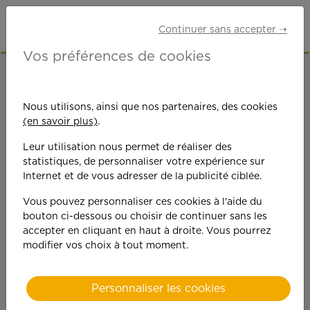
Continuer sans accepter ➝
Vos préférences de cookies
ACCUEIL
OFFRES D'EMPLOI
SENIORS RETRAITÉS
ESSONNE (91)
GRIGNY
Nous utilisons, ainsi que nos partenaires, des cookies
(en savoir plus)
.
Leur utilisation nous permet de réaliser des
statistiques, de personnaliser votre expérience sur
Internet et de vous adresser de la publicité ciblée.
Vous pouvez personnaliser ces cookies à l'aide du
On est toujours plus
bouton ci-dessous ou choisir de continuer sans les
accepter en cliquant en haut à droite. Vous pourrez
performant
modifier vos choix à tout moment.
quand on y met du
Personnaliser les cookies
cœ
ur !