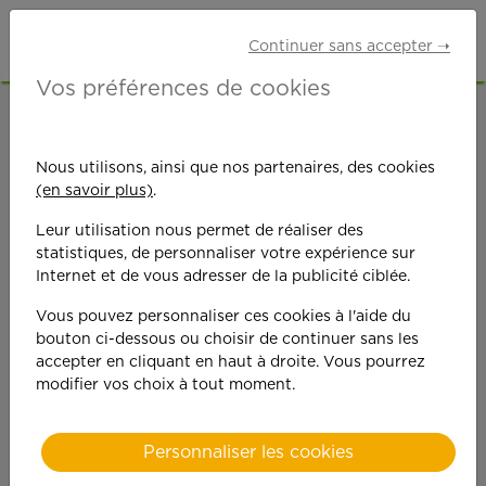
Continuer sans accepter ➝
Vos préférences de cookies
ACCUEIL
OFFRES D'EMPLOI
SENIORS RETRAITÉS
VAL-D'OISE (95)
Nous utilisons, ainsi que nos partenaires, des cookies
HERBLAY
(en savoir plus)
.
Leur utilisation nous permet de réaliser des
statistiques, de personnaliser votre expérience sur
Internet et de vous adresser de la publicité ciblée.
Vous pouvez personnaliser ces cookies à l'aide du
bouton ci-dessous ou choisir de continuer sans les
On est toujours plus
accepter en cliquant en haut à droite. Vous pourrez
modifier vos choix à tout moment.
performant
quand on y met du
Personnaliser les cookies