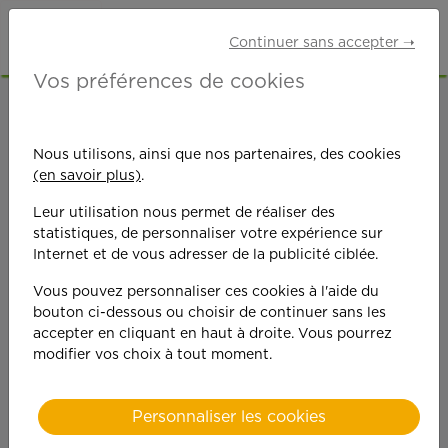
Continuer sans accepter ➝
Vos préférences de cookies
ACCUEIL
OFFRES D'EMPLOI
SENIORS RETRAITÉS
YVELINES (78)
Nous utilisons, ainsi que nos partenaires, des cookies
LE CHESNAY-ROCQUENCOURT
(en savoir plus)
.
Leur utilisation nous permet de réaliser des
statistiques, de personnaliser votre expérience sur
Internet et de vous adresser de la publicité ciblée.
Vous pouvez personnaliser ces cookies à l'aide du
bouton ci-dessous ou choisir de continuer sans les
On est toujours plus
accepter en cliquant en haut à droite. Vous pourrez
modifier vos choix à tout moment.
performant
quand on y met du
Personnaliser les cookies