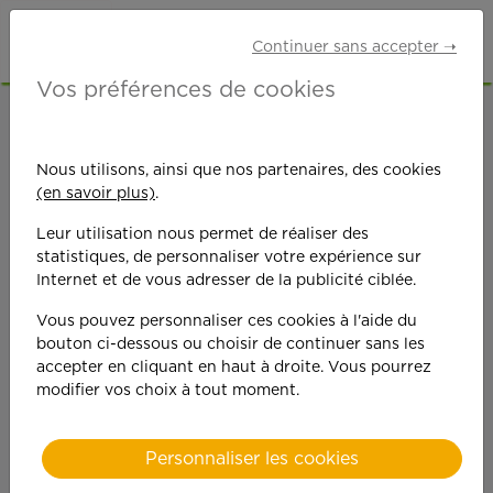
Continuer sans accepter ➝
Vos préférences de cookies
ACCUEIL
OFFRES D'EMPLOI
SENIORS RETRAITÉS
SEINE-ET-MARNE (77)
Nous utilisons, ainsi que nos partenaires, des cookies
LE MÉE-SUR-SEINE
(en savoir plus)
.
Leur utilisation nous permet de réaliser des
statistiques, de personnaliser votre expérience sur
Internet et de vous adresser de la publicité ciblée.
Vous pouvez personnaliser ces cookies à l'aide du
bouton ci-dessous ou choisir de continuer sans les
On est toujours plus
accepter en cliquant en haut à droite. Vous pourrez
modifier vos choix à tout moment.
performant
quand on y met du
Personnaliser les cookies