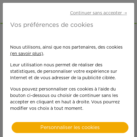
Continuer sans accepter ➝
Vos préférences de cookies
ACCUEIL
OFFRES D'EMPLOI
SENIORS RETRAITÉS
PAS-DE-CALAIS (62)
Nous utilisons, ainsi que nos partenaires, des cookies
LENS
(en savoir plus)
.
Leur utilisation nous permet de réaliser des
statistiques, de personnaliser votre expérience sur
Internet et de vous adresser de la publicité ciblée.
Vous pouvez personnaliser ces cookies à l'aide du
bouton ci-dessous ou choisir de continuer sans les
On est toujours plus
accepter en cliquant en haut à droite. Vous pourrez
modifier vos choix à tout moment.
performant
quand on y met du
Personnaliser les cookies