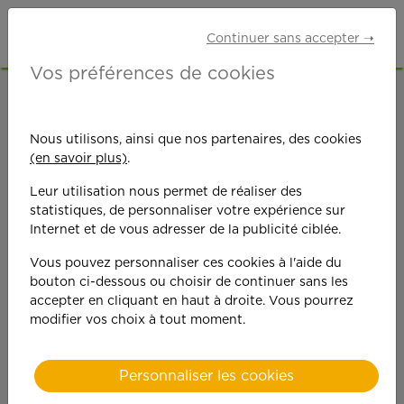
Continuer sans accepter ➝
Vos préférences de cookies
ACCUEIL
OFFRES D'EMPLOI
SENIORS RETRAITÉS
SEINE-SAINT-DENIS (93)
Nous utilisons, ainsi que nos partenaires, des cookies
LIVRY-GARGAN
(en savoir plus)
.
Leur utilisation nous permet de réaliser des
statistiques, de personnaliser votre expérience sur
Internet et de vous adresser de la publicité ciblée.
Vous pouvez personnaliser ces cookies à l'aide du
bouton ci-dessous ou choisir de continuer sans les
On est toujours plus
accepter en cliquant en haut à droite. Vous pourrez
modifier vos choix à tout moment.
performant
quand on y met du
Personnaliser les cookies