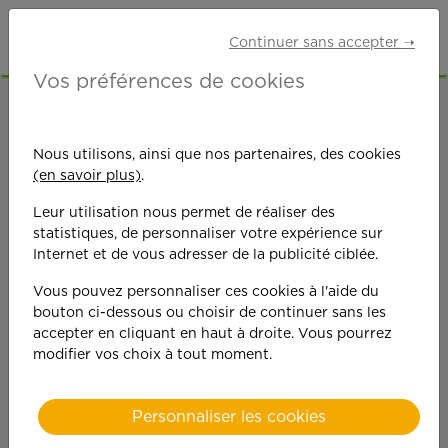
Continuer sans accepter ➝
Vos préférences de cookies
ACCUEIL
OFFRES D'EMPLOI
SENIORS RETRAITÉS
HÉRAULT (34)
LUNEL
Nous utilisons, ainsi que nos partenaires, des cookies
(en savoir plus)
.
Leur utilisation nous permet de réaliser des
statistiques, de personnaliser votre expérience sur
Internet et de vous adresser de la publicité ciblée.
Vous pouvez personnaliser ces cookies à l'aide du
On est toujours plus
bouton ci-dessous ou choisir de continuer sans les
accepter en cliquant en haut à droite. Vous pourrez
performant
modifier vos choix à tout moment.
quand on y met du
Personnaliser les cookies
cœ
ur !