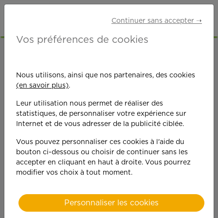
Continuer sans accepter ➝
Vos préférences de cookies
ACCUEIL
OFFRES D'EMPLOI
SENIORS RETRAITÉS
SEINE-ET-MARNE (77)
Nous utilisons, ainsi que nos partenaires, des cookies
MEAUX
(en savoir plus)
.
Leur utilisation nous permet de réaliser des
statistiques, de personnaliser votre expérience sur
Internet et de vous adresser de la publicité ciblée.
Vous pouvez personnaliser ces cookies à l'aide du
bouton ci-dessous ou choisir de continuer sans les
On est toujours plus
accepter en cliquant en haut à droite. Vous pourrez
modifier vos choix à tout moment.
performant
quand on y met du
Personnaliser les cookies