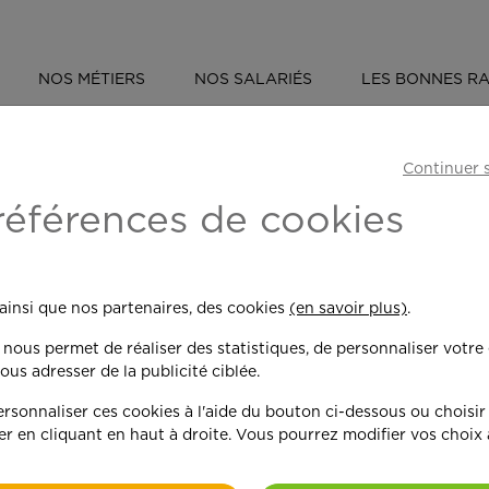
NOS MÉTIERS
NOS SALARIÉS
LES BONNES RA
ÉVÉNEMENT : ANNIVERSAIRE DE NANTES ET REZÉ
Continuer 
 :
Anniversaire de
références de cookies
 ainsi que nos partenaires, des cookies
(en savoir plus)
.
n nous permet de réaliser des statistiques, de personnaliser votre
ous adresser de la publicité ciblée.
sonnaliser ces cookies à l'aide du bouton ci-dessous ou choisir
Une envie d’être utile
er en cliquant en haut à droite. Vous pourrez modifier vos choix
Après une expérience de 20 a
laboratoire pharmaceutique L