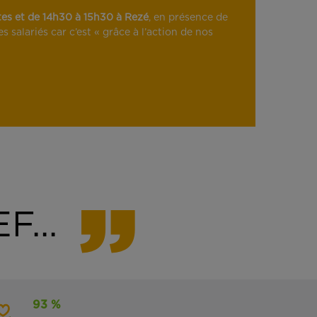
tes et de 14h30 à 15h30 à Rezé
, en présence de
salariés car c’est « grâce à l’action de nos
F...
93 %