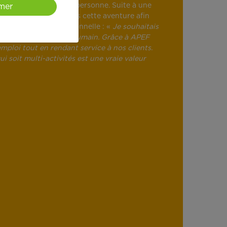
rne vers le service à la personne. Suite à une
mer
cide de se lancer dans cette aventure afin
ion à sa vie professionnelle : «
Je souhaitais
et mettre en valeur l’humain. Grâce à APEF
l’emploi tout en rendant service à nos clients.
i soit multi-activités est une vraie valeur