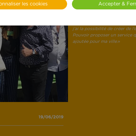
souffle à sa carrière et se tou
onnaliser les cookies
Accepter & Fer
rencontre avec APEF Lionel dé
d’apporter une nouvelle dimens
donner du sens à mon travail 
j’ai la possibilité de créer de 
Pouvoir proposer un service qu
ajoutée pour ma ville.
»
19/06/2019