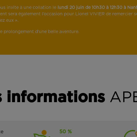
ous invite à une collation le
lundi 20 juin de 10h30 à 12h30 à Nan
ent sera également l’occasion pour Lionel VIVIER de remercier ses 
ez eux ».
e prolongement d’une belle aventure.
 informations
APE
ce
50 %