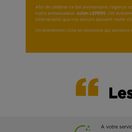
Afin de célébrer ce bel anniversaire, l’agence v
notre ambassadeur
Julien LEPERS
. Cet évènem
intervenants que nos seniors peuvent rester ch
Un évènement riche en émotions qui annonce l
Les
A votre servi