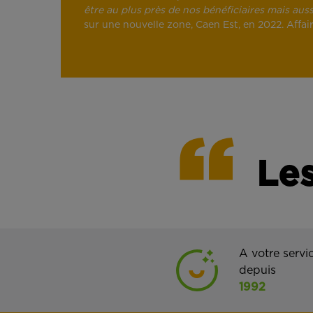
être au plus près de nos bénéficiaires mais auss
sur une nouvelle zone, Caen Est, en 2022. Affair
Les
A votre servi
depuis
1992