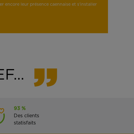
r encore leur présence caennaise et s’installer
F...
93 %
Des clients
statisfaits