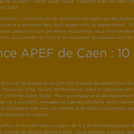
r-là, l’humain”
, insiste Julien Toupé. L’agence APEF de Caen Cen
bre 2020.
venants - auxiliaires de vie, assistants ménagers, gardes d’enfan
ervices à la personne dans deux autres villes du département :
“O
rester chacun sur son périmètre. Aujourd’hui, nous sommes deux
es, puis prendre du recul et accompagner les équipes pour les f
nce APEF de Caen : 10 
 8 juin au 38 avenue du six juin. Elle propose des prestations d
, Fleury sur Orne, Verson, Bretteville sur Odon et Carpiquet. Et l
e”
, confirme Julien Toupé.
“Pour accompagner le développement d
s de vie, 3 assistants ménagers et 2 gardes d’enfants. Autre éléme
es souhaitent aller vers ces métiers-là de l’aide à la personne, s
de formation en interne.”
rd’hui d’intervenir dans un rayon de 15 à 20 kilomètres autour 
 sources de fatigue dans le métier.
“Nous sommes vraiment dans 