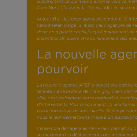
sincèrement ce qui nous a amenés vers ce métie
Caen Nord (Douvres-la-Délivrande) en septem
Aujourd’hui, les deux agences comptent 16 inter
Benoit Been dirige lui aussi deux agences de s
donc on a plutôt choisi jusqu’à maintenant de 
ensemble. On adore être au lancement des agenc
La nouvelle age
pourvoir
La nouvelle agence APEF a ouvert ses portes le
seniors sur le secteur de Louvigny, Caen Centre
ville, c’est clairement notre motivation premièr
d’intervenants. Plus précisément : 5 auxiliaire
partie formation de nos salariés. Si des personn
nous le leur permettrons grâce à un dispositif 
L’ensemble des agences APEF leur permet aujou
au maximum les déplacements des intervenants,