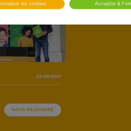
onnaliser les cookies
Accepter & Fer
Caen Ouest. Avec cette ouvertu
quotidien des habitants du sec
collaborateurs.
23/06/2021
NOUS REJOINDRE