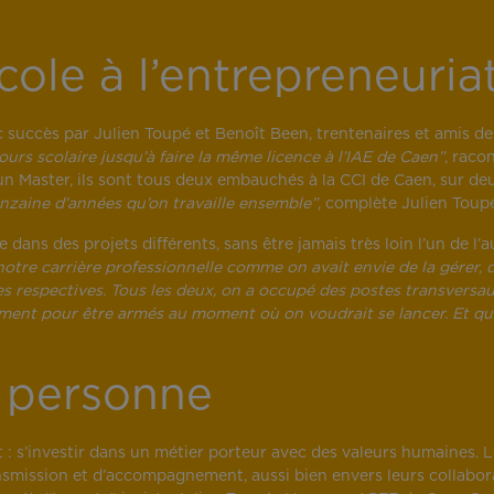
cole à l’entrepreneuria
vec succès par Julien Toupé et Benoît Been, trentenaires et amis d
urs scolaire jusqu’à faire la même licence à l’IAE de Caen”
, raco
’un Master, ils sont tous deux embauchés à la CCI de Caen, sur de
inzaine d’années qu’on travaille ensemble”
, complète Julien Toup
dans des projets différents, sans être jamais très loin l’un de l’a
otre carrière professionnelle comme on avait envie de la gérer, 
es respectives. Tous les deux, on a occupé des postes transversau
tement pour être armés au moment où on voudrait se lancer. Et qu
a personne
 : s’investir dans un métier porteur avec des valeurs humaines. L
nsmission et d’accompagnement, aussi bien envers leurs collabora