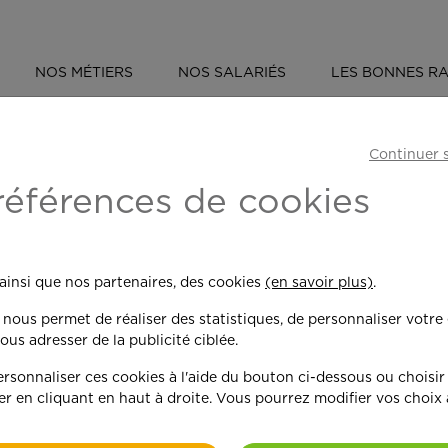
NOS MÉTIERS
NOS SALARIÉS
LES BONNES RA
ÉVÈNEMENT : OUVERTURE NOUVELLE AGENCE À CAEN
Continuer 
:
Ouverture nouve
références de cookies
 ainsi que nos partenaires, des cookies
(en savoir plus)
.
n nous permet de réaliser des statistiques, de personnaliser votre
ous adresser de la publicité ciblée.
sonnaliser ces cookies à l'aide du bouton ci-dessous ou choisir
Avec déjà 3 agences de service
er en cliquant en haut à droite. Vous pourrez modifier vos choix
Centre Nord et Sud - APEF est
connue des Calvadosiens. Jul
s’associent de nouveau et lan