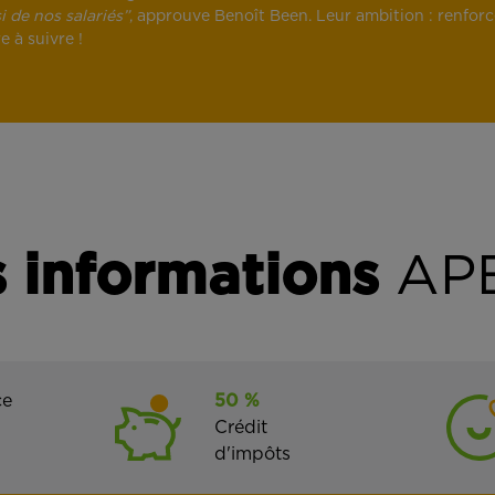
i de nos salariés”
, approuve Benoît Been. Leur ambition : renforce
e à suivre !
 informations
APE
ce
50 %
Crédit
d'impôts