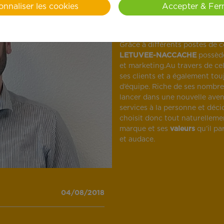
Fort d’un savoir-faire acquis 
onnaliser les cookies
Accepter & Fer
d’existence.
APEF continue su
sa 82ème agence franchisée 
Grâce à différents postes de
LETUVEE-NACCACHE
possède
et marketing.Au travers de cel
ses clients et a également toujo
d’équipe. Riche de ses nombr
lancer dans une nouvelle avent
services à la personne et déci
choisit donc tout naturellem
marque et ses
valeurs
qu’il pa
et audace.
04/08/2018