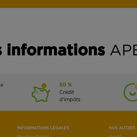
 informations
APE
ce
50 %
Crédit
d'impôts
INFORMATIONS LÉGALES
NOS AUTRES 
Mentions légales
Apef.fr