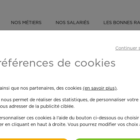
NOS MÉTIERS
NOS SALARIÉS
LES BONNES RA
ÉVÈNEMENT : OUVERTURE NOUVELLE AGENCE À CHAMBLY !
Continuer 
:
Ouverture nouve
références de cookies
 ainsi que nos partenaires, des cookies
(en savoir plus)
.
n nous permet de réaliser des statistiques, de personnaliser votre
ous adresser de la publicité ciblée.
sonnaliser ces cookies à l'aide du bouton ci-dessous ou choisir
Le réseau de service d’aide à
er en cliquant en haut à droite. Vous pourrez modifier vos choix
de son maillage national et i
Chambly. Cette ouverture tant 