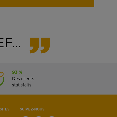
F...
93 %
Des clients
statisfaits
SITES
SUIVEZ-NOUS