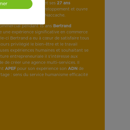
grâce à ses
81 agences
et ses
27 ans
mer
r sa dynamique de développement et ouvre
avec Bertrand Letuvée-Naccache.
 commercial pendant 15 ans
Bertrand
 une expérience significative en commerce
le-ci Bertrand a eu à cœur de satisfaire tous
urs privilégié le bien-être et le travail
euses expériences humaines et souhaitant se
ure entrepreneuriale il s’intéresse aux
de de créer une agence multi-services. Il
ent
APEF
pour son expérience son
ADN
de
rtage : sens du service humanisme efficacité