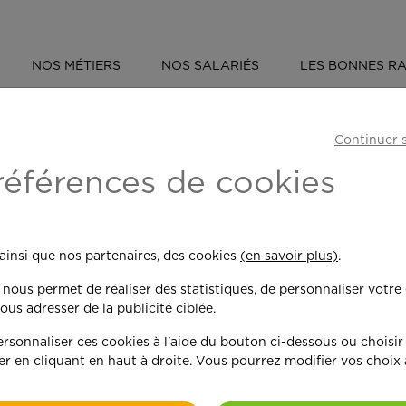
NOS MÉTIERS
NOS SALARIÉS
LES BONNES RA
ÉVÈNEMENT : OUVERTURE NOUVELLE AGENCE À LA ROCHELLE
Continuer 
:
Ouverture nouve
références de cookies
 ainsi que nos partenaires, des cookies
(en savoir plus)
.
n nous permet de réaliser des statistiques, de personnaliser votre
ous adresser de la publicité ciblée.
sonnaliser ces cookies à l'aide du bouton ci-dessous ou choisir
C’est à Nieul-sur-mer que se 
er en cliquant en haut à droite. Vous pourrez modifier vos choix
riche d’un solide parcours dé
auprès d’enfants en situation
personnes âgées en tant qu’aux