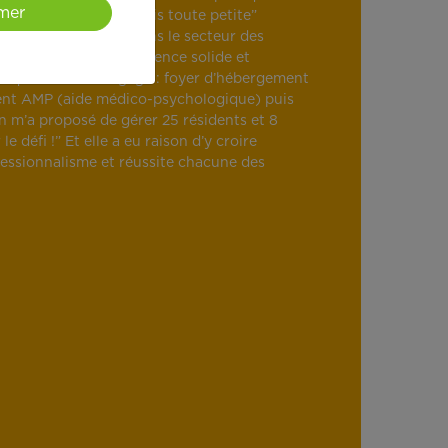
mer
ime aider les gens depuis toute petite”
’envie de travailler dans le secteur des
eut se forger une expérience solide et
lesquelles elle s’engage : foyer d’hébergement
nt AMP (aide médico-psychologique) puis
On m’a proposé de gérer 25 résidents et 8
 le défi !” Et elle a eu raison d’y croire
fessionnalisme et réussite chacune des