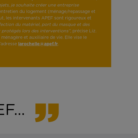
ojets, je souhaite créer une entreprise
’entretien du logement (ménage/repassage et
tout, les intervenants APEF sont rigoureux et
fection du matériel, port du masque et des
 protégés lors des interventions”
, précise Liz.
nagère et auxiliaire de vie. Elle vise le
l’adresse
larochelle@apef.fr
.
F...