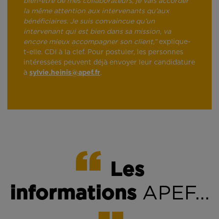
bien-être de mes collaborateurs, je vais accorder
la même attention aux intervenants qu’aux
bénéficiaires. Je suis convaincue qu’un
intervenant qui est bien dans sa mission, va
encore mieux accompagner son client,”
explique-
t-elle. CDI à la clef. Pour postuler, les personnes
intéressées peuvent déjà envoyer leur candidature
à
sylvie.heinis@apef.fr
.
Les
informations
APEF...