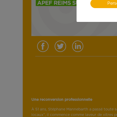
Pers
Une reconversion professionnelle
À 51 ans, Stéphane Mannebarth a passé toute s
locaux”, il commence comme laveur de vitres pu