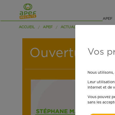
APEF
ACCUEIL
APEF
ACTUALITÉS
Ouverture d'
Vos p
Nous utilisons,
Leur utilisatio
Internet et de v
Vous pouvez per
sans les accept