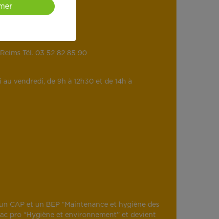
mer
eims Tél. 03 52 82 85 90
 au vendredi, de 9h à 12h30 et de 14h à
̀s un CAP et un BEP “Maintenance et hygiène des
bac pro “Hygiène et environnement” et devient