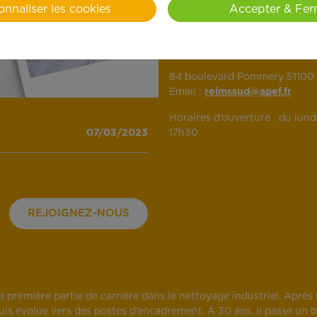
onnaliser les cookies
Accepter & Fer
Agence APEF Reims Sud
84 boulevard Pommery 51100 R
Email :
reimssud@apef.fr
Horaires d’ouverture : du lundi
07/03/2023
17h30
REJOIGNEZ-NOUS
a première partie de carrière dans le nettoyage industriel. Apre
is évolue vers des postes d’encadrement. À 30 ans, il passe un 