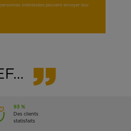
es personnes intéressées peuvent envoyer leur
F...
93 %
Des clients
statisfaits