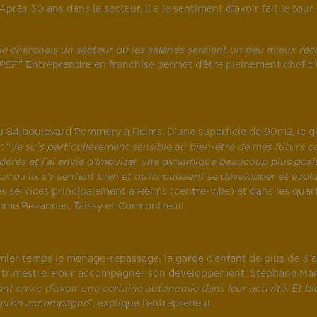
Après 30 ans dans le secteur, il a le sentiment d’avoir fait le tour
je cherchais un secteur où les salariés seraient un peu mieux recon
APEF
.” Entreprendre en franchise permet d’être pleinement chef d’
 84 boulevard Pommery à Reims. D’une superficie de 90m2, le gér
: “
Je suis particulièrement sensible au bien-être de mes futurs co
onsidérés et j’ai envie d’impulser une dynamique beaucoup plus po
veux qu’ils s’y sentent bien et qu’ils puissent se développer et év
 services principalement à Reims (centre-ville) et dans les quart
 comme Bezannes, Taissy et Cormontreuil.
er temps le ménage-repassage, la garde d’enfant de plus de 3 ans,
̀me trimestre. Pour accompagner son développement, Stéphane Ma
t envie d’avoir une certaine autonomie dans leur activité. Et bi
s qu’on accompagne
”, explique l’entrepreneur.