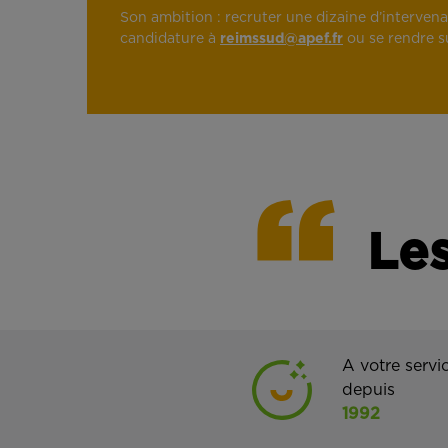
Son ambition : recruter une dizaine d’intervenant
candidature à
reimssud@apef.fr
ou se rendre 
Les
A votre servi
depuis
1992