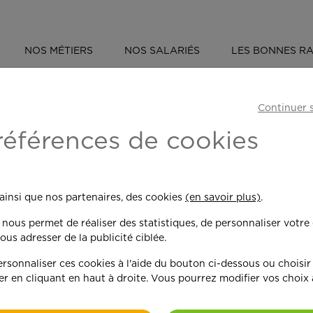
NOS MÉTIERS
NOS SALARIÉS
LES BONNES RA
ÉVÈNEMENT : OUVERTURE D'UNE AGENCE APEF À REIMS SUD
Continuer 
une agence APEF 
références de cookies
 ainsi que nos partenaires, des cookies
(en savoir plus)
.
n nous permet de réaliser des statistiques, de personnaliser votre
APEF, le réseau d’experts du s
ous adresser de la publicité ciblée.
maillage national avec la signa
dernier, la première agence A
sonnaliser ces cookies à l'aide du bouton ci-dessous ou choisir
Elle est gérée par Stéphane 
er en cliquant en haut à droite. Vous pourrez modifier vos choix
l'entrepreneuriat après une ca
tourné vers l’humain, il souha
Rémois.