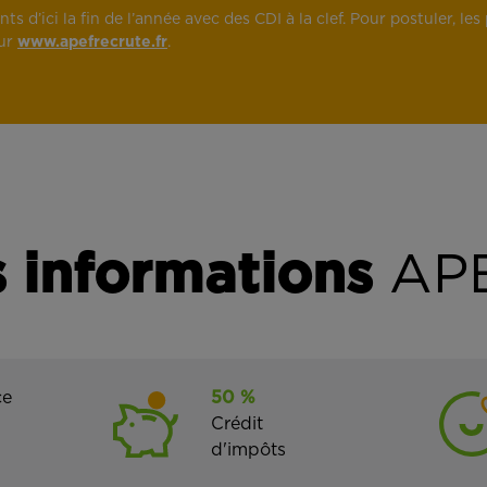
s d’ici la fin de l’année avec des CDI à la clef. Pour postuler, l
sur
www.apefrecrute.fr
.
 informations
APE
ce
50 %
Crédit
d'impôts