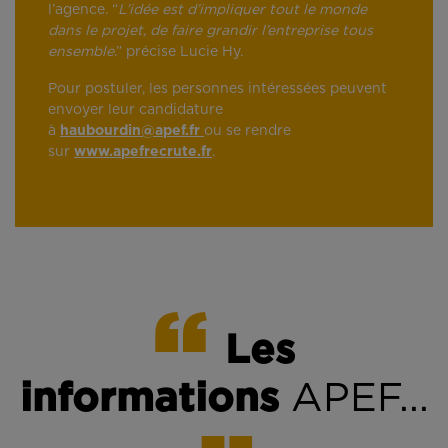
l’agence. “
L’idée est d’impliquer tout le monde
dans le projet, de faire grandir l’entreprise tous
ensemble
.” précise Lucie Hy.
Pour postuler, les personnes intéressées peuvent
envoyer leur candidature
à
haubourdin@apef.fr
ou se rendre
sur
www.apefrecrute.fr
.
Les
informations
APEF...