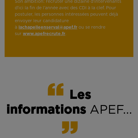
Son ambition: recruter une dizaine d’intervenants
d’ici la fin de l’année avec des CDI à la clef. Pour
postuler, les personnes intéressées peuvent déjà
envoyer leur candidature
à
lachapelleenserval@apef.fr
ou se rendre
sur
www.apefrecrute.fr
.
Les
informations
APEF...