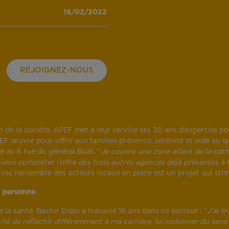
16/02/2022
REJOIGNEZ-NOUS
ion de la société, APEF met à leur service ses 30 ans d’expertise p
F œuvre pour offrir aux familles présence, sérénité et aide au qu
 au 6 rue du général Buat. “
Je couvre une zone allant de la cath
iens compléter l’offre des trois autres agences déjà présentes a
e avec l’ensemble des acteurs locaux en place est un projet qui sti
a personne
a santé, Bachir Dialo a travaillé 16 ans dans ce secteur : “
J’ai t
unité de réfléchir différemment à ma carrière, lui redonner du s