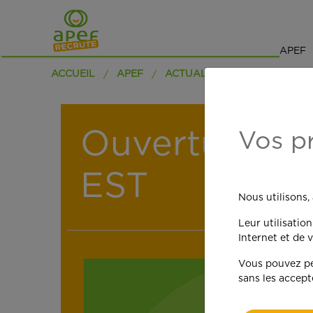
APEF
ACCUEIL
APEF
ACTUALITÉS
Ouverture d
Vos p
EST
Nous utilisons,
Leur utilisatio
Internet et de v
Vous pouvez per
sans les accept