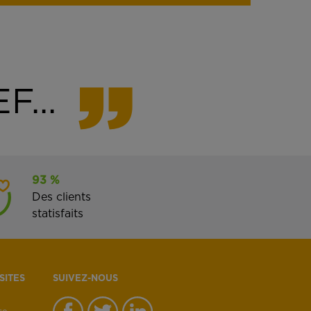
F...
93 %
Des clients
statisfaits
SITES
SUIVEZ-NOUS