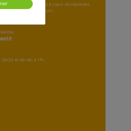
mer
gagé et dynamique, il a à cœur de répondre
Nantes et de ses alentours.
 Nantes
pef.fr
.
12h30 et de 14h à 17h.