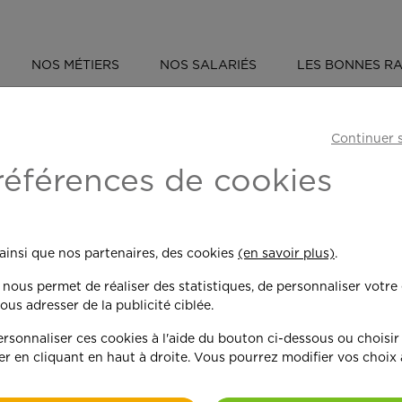
NOS MÉTIERS
NOS SALARIÉS
LES BONNES RA
ÉVÈNEMENT : OUVERTURE D'UNE AGENCE APEF À NANTES EST
Continuer 
'une agence APEF
références de cookies
 ainsi que nos partenaires, des cookies
(en savoir plus)
.
n nous permet de réaliser des statistiques, de personnaliser votre
ous adresser de la publicité ciblée.
sonnaliser ces cookies à l'aide du bouton ci-dessous ou choisir
APEF, le réseau d’experts du s
er en cliquant en haut à droite. Vous pourrez modifier vos choix
maillage national avec la signa
dernier, l’agence APEF Nantes E
Bachir Dialo
, qui s'est reconv