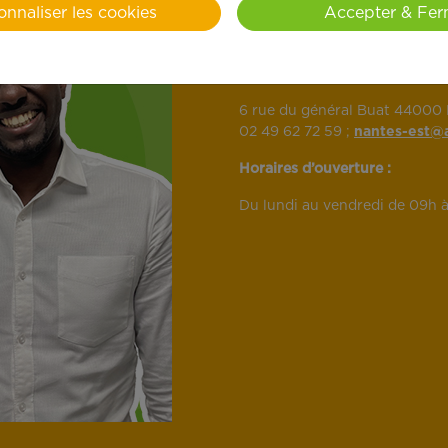
onnaliser les cookies
Accepter & Fer
l’industrie pharmaceutique. En
aux besoins des habitants de 
Agence APEF Nantes-Est :
6 rue du général Buat 44000
02 49 62 72 59 ;
nantes-est@a
Horaires d’ouverture :
Du lundi au vendredi de 09h à 