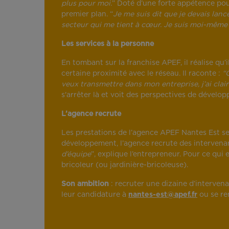
plus pour moi.
” Doté d’une forte appétence po
premier plan. “
Je me suis dit que je devais lance
secteur qui me tient à cœur. Je suis moi-même 
Les services à la personne
En tombant sur la franchise APEF, il réalise qu
certaine proximité avec le réseau. Il raconte :
“
veux transmettre dans mon entreprise, j’ai clai
s'arrêter là et voit des perspectives de dévelo
L’agence recrute
Les prestations de l’agence APEF Nantes Est se
développement, l’agence recrute des intervenan
d’équipe
”, explique l’entrepreneur. Pour ce qui e
bricoleur (ou jardinière-bricoleuse).
Son ambition
: recruter une dizaine d’intervenan
leur candidature à
nantes-est@apef.fr
ou se re