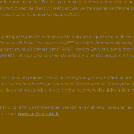
ur le domaine social, Bachir a eu envie de créer quelque chose po
r mon projet de création d’entreprise. Je me suis lancé dans le s
investi dans le bénévolat depuis 2002.
”
’il partage les mêmes valeurs que la marque et que la taille de l’
On veut véhiculer les valeurs d’APEF, les côtés humains, bienveil
rement envie d’aider les gens
.” APEF Nantes Est vient compléter 
ppement. “
Je suis déjà en train de réfléchir à un développement su
ront dans un premier temps le ménage, la garde d’enfant, le bri
ts. “
Je recherche des personnes qui feront grandir l’entreprise av
st des profils attendus, il s’agit principalement des aides à domic
ts d’ici la fin de l’année avec des CDI à la clef. Pour postuler, le
ndre sur
www.apefrecrute.fr
.