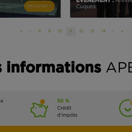
ÉVÈNEMENT :
Annive
Cuques
EN SAVOIR +
«
‹
8
9
10
11
12
13
14
›
»
 informations
APE
ce
50 %
Crédit
d'impôts