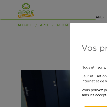
APEF
ACCUEIL
APEF
ACTUALITÉS
L
Vos p
Nous utilisons,
Leur utilisatio
Internet et de v
Vous pouvez per
sans les accept