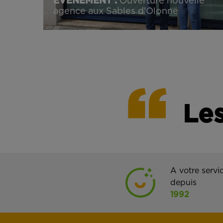
ÉVÈNEMENT :
Ouverture nouvelle
agence aux Sables d'Olonne
Les
A votre servi
depuis
1992