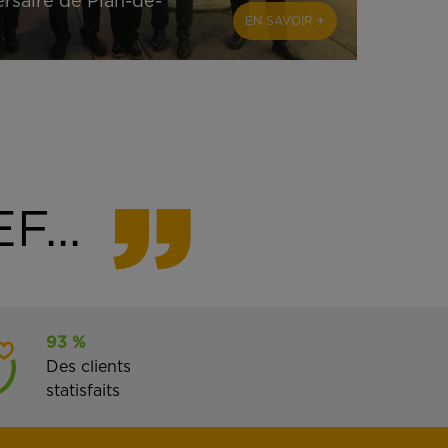
rsaire de Plan-de-
EN SAVOIR +
F...
93 %
Des clients
statisfaits