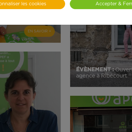
onnaliser les cookies
Accepter & Fer
EN SAVOIR +
ÉVÈNEMENT :
Ouvert
agence à Ribécourt