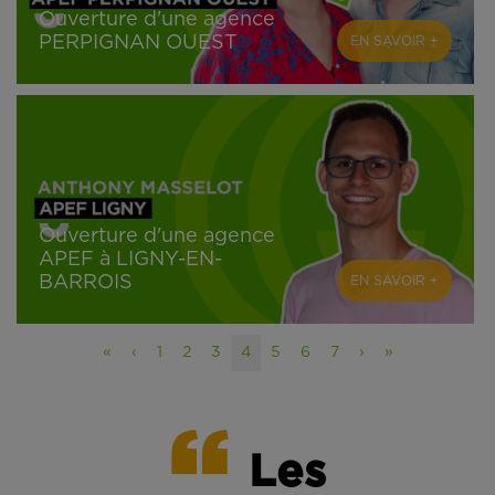
Ouverture d'une agence
PERPIGNAN OUEST
EN SAVOIR +
Ouverture d'une agence
APEF à LIGNY-EN-
BARROIS
EN SAVOIR +
«
‹
1
2
3
4
5
6
7
›
»
Les