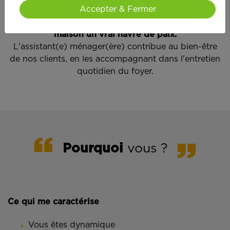
Accepter & Fermer
Quand Amélie rentre chez elle, elle a du temps
pour elle puisque Nadine a contribué à faire de sa
maison un vrai havre de paix.
L'assistant(e) ménager(ère) contribue au bien-être
de nos clients, en les accompagnant dans l'entretien
quotidien du foyer.
Pourquoi
vous ?
Ce qui me caractérise
Vous êtes dynamique