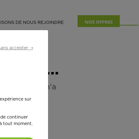
NOS OFFRES
ISONS DE NOUS REJOINDRE
sans accepter ➝
venue...
 candidature n'a
 expérience sur
 de continuer
 à tout moment.