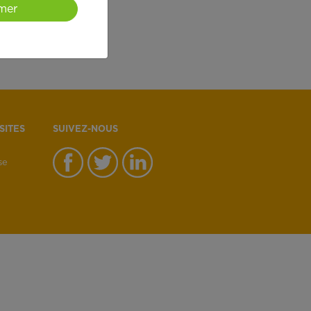
mer
SITES
SUIVEZ-NOUS
se