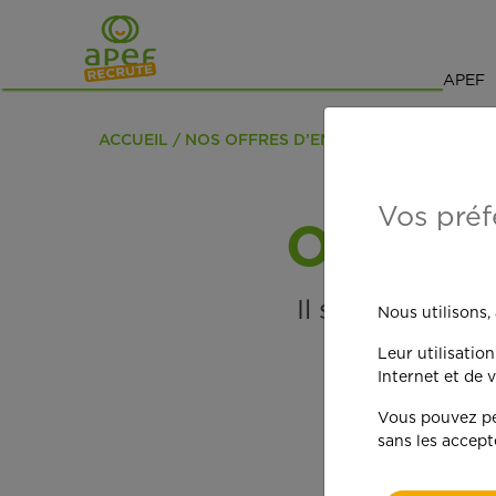
Navigation
Saut au contenu
APEF
ACCUEIL
NOS OFFRES D’EMPLOI
ERREUR CAN
Vos préf
Oups !
Il semblerait q
Nous utilisons,
Leur utilisatio
Internet et de v
Vous pouvez per
sans les accept