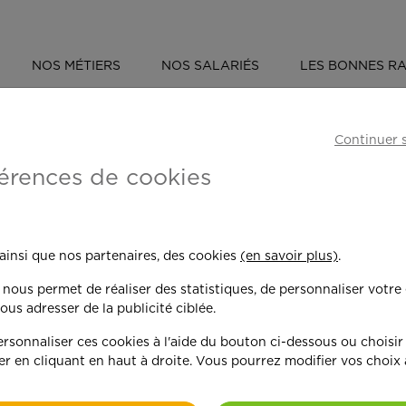
NOS MÉTIERS
NOS SALARIÉS
LES BONNES RA
DIDATURE
Continuer 
érences de cookies
Une erreur est sur
u'il y ait un problème technique, votre
 ainsi que nos partenaires, des cookies
(en savoir plus)
.
pas pu être envoyée.
n nous permet de réaliser des statistiques, de personnaliser votre
ous adresser de la publicité ciblée.
sonnaliser ces cookies à l'aide du bouton ci-dessous ou choisir
er en cliquant en haut à droite. Vous pourrez modifier vos choix