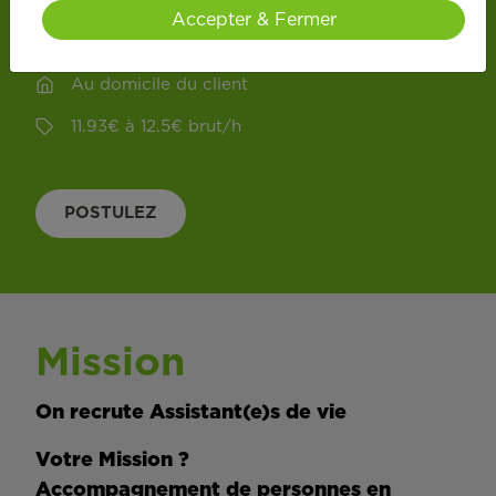
CDI
Accepter & Fermer
Temps partiel
Au domicile du client
11.93
€
à
12.5
€
brut
/
h
POSTULEZ
Mission
On recrute Assistant(e)s de vie
Votre Mission ?
Accompagnement de personnes en