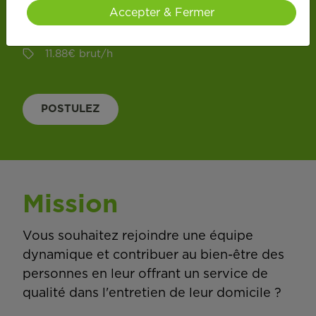
CDI
Accepter & Fermer
Temps partiel
11.88
€
brut
/
h
POSTULEZ
Mission
Vous souhaitez rejoindre une équipe
dynamique et contribuer au bien-être des
personnes en leur offrant un service de
qualité dans l'entretien de leur domicile ?