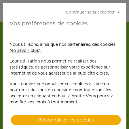
Continuer sans accepter ➝
Vos préférences de cookies
ACCUEIL
NOS OFFRES D'EMPLOI
TRIEL-SUR-SEINE
ASSISTANT (E) MÉNAGER
Nous utilisons, ainsi que nos partenaires, des cookies
(en savoir plus)
.
Retour
Leur utilisation nous permet de réaliser des
Assistant
statistiques, de personnaliser votre expérience sur
Triel-
Internet et de vous adresser de la publicité ciblée.
sur-
(e)
Vous pouvez personnaliser ces cookies à l'aide du
Seine
bouton ci-dessous ou choisir de continuer sans les
accepter en cliquant en haut à droite. Vous pourrez
Ménager
modifier vos choix à tout moment.
Personnaliser les cookies