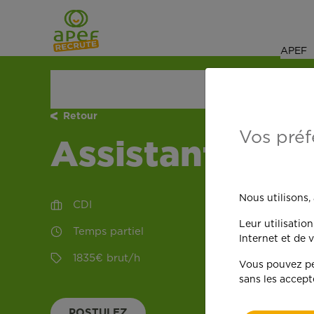
Navigation
Saut au contenu
APEF
ACCUEIL
NOS OFFRES D'EMPLOI
PONTCHÂTE
Retour
Vos préf
Assistante de 
Nous utilisons,
CDI
Leur utilisatio
Temps partiel
Internet et de v
1835
€
brut
/
h
Vous pouvez per
sans les accept
POSTULEZ