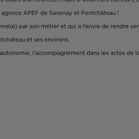
cours d’un entretien mais si vous êtes curieux c’es
re agence APEF de Savenay et Pontchâteau !
onné(e) par son métier et qui a l’envie de rendre se
tchateau et ses environs.
te autonomie, l’accompagnement dans les actes de l