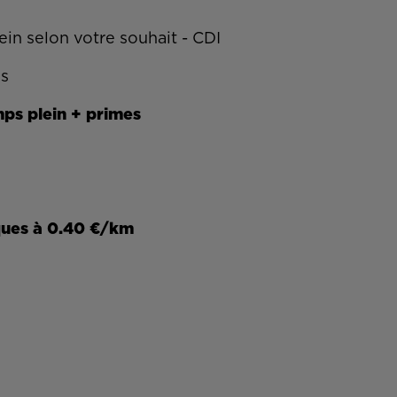
ein selon votre souhait - CDI
us
mps plein + primes
ques à 0.40 €/km