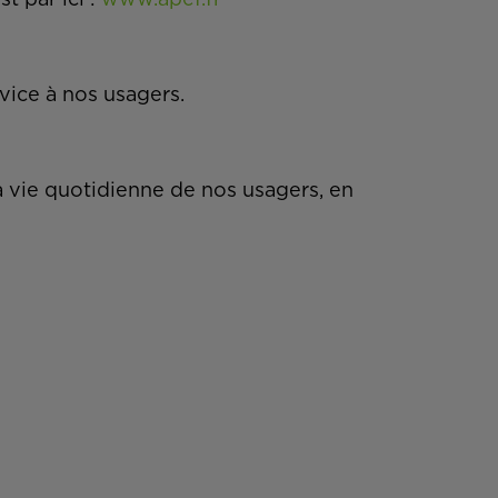
t par ici :
www.apef.fr
rvice à nos usagers.
a vie quotidienne de nos usagers, en