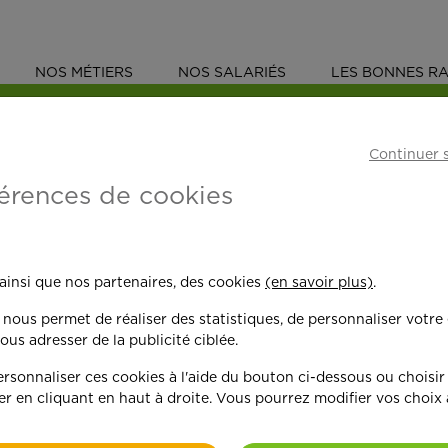
NOS MÉTIERS
NOS SALARIÉS
LES BONNES RA
AU
ASSISTANTE DE VIE
Continuer 
érences de cookies
vie
Pontchâteau
 ainsi que nos partenaires, des cookies
(en savoir plus)
.
n nous permet de réaliser des statistiques, de personnaliser votre
ous adresser de la publicité ciblée.
sonnaliser ces cookies à l'aide du bouton ci-dessous ou choisir
er en cliquant en haut à droite. Vous pourrez modifier vos choix