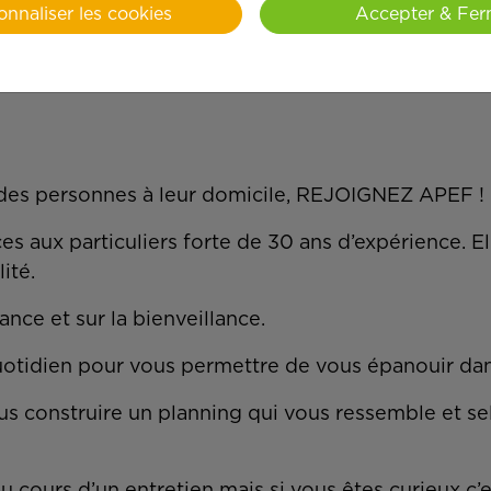
onnaliser les cookies
Accepter & Fer
e des personnes à leur domicile, REJOIGNEZ APEF !
 aux particuliers forte de 30 ans d’expérience. Ell
lité.
ance et sur la bienveillance.
quotidien pour vous permettre de vous épanouir da
s construire un planning qui vous ressemble et se