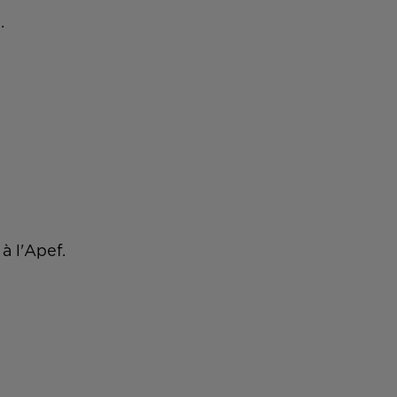
..
à l'Apef.