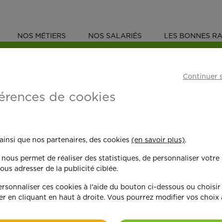
NOS MÉTIERS
NOS SALARIÉS
LES BONNES RA
DE MÉNAGÈRE À DOMICILE
Continuer 
érences de cookies
 à domicile
Wavrin
 ainsi que nos partenaires, des cookies
(en savoir plus)
.
n nous permet de réaliser des statistiques, de personnaliser votre
ous adresser de la publicité ciblée.
sonnaliser ces cookies à l'aide du bouton ci-dessous ou choisir
er en cliquant en haut à droite. Vous pourrez modifier vos choix