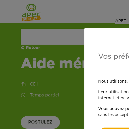
Navigation
Saut au contenu
APEF
ACCUEIL
NOS OFFRES D'EMPLOI
WAVRIN
AI
Retour
Vos préf
Aide ménagère
Nous utilisons,
CDI
Leur utilisatio
Temps partiel
Internet et de v
Vous pouvez per
sans les accept
POSTULEZ