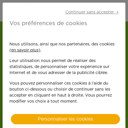
Continuer sans accepter ➝
Vos préférences de cookies
ACCUEIL
NOS OFFRES D'EMPLOI
ROUFFIAC-TOLOSAN
Nous utilisons, ainsi que nos partenaires, des cookies
AUXILIAIRE DE VIE (H/F)
(en savoir plus)
.
Retour
Leur utilisation nous permet de réaliser des
statistiques, de personnaliser votre expérience sur
Auxiliaire
Internet et de vous adresser de la publicité ciblée.
Rouffiac
-Tolosan
Vous pouvez personnaliser ces cookies à l'aide du
de vie
bouton ci-dessous ou choisir de continuer sans les
accepter en cliquant en haut à droite. Vous pourrez
modifier vos choix à tout moment.
(H/F)
Personnaliser les cookies