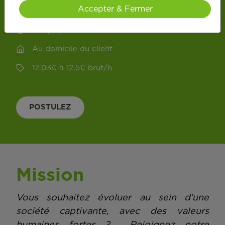
Accepter & Fermer
CDI
Temps partiel
Au domicile du client
12.03
€
à
12.5
€
brut
/
h
POSTULEZ
Mission
Vous souhaitez évoluer au sein d’une
société captivante, avec des valeurs