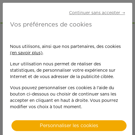
Continuer sans accepter ➝
Vos préférences de cookies
ACCUEIL
OFFRES D'EMPLOI
Nous utilisons, ainsi que nos partenaires, des cookies
(en savoir plus)
.
Leur utilisation nous permet de réaliser des
statistiques, de personnaliser votre expérience sur
Internet et de vous adresser de la publicité ciblée.
On est toujours plus
Vous pouvez personnaliser ces cookies à l'aide du
bouton ci-dessous ou choisir de continuer sans les
performant
accepter en cliquant en haut à droite. Vous pourrez
modifier vos choix à tout moment.
quand on y met du
cœ
ur !
Personnaliser les cookies