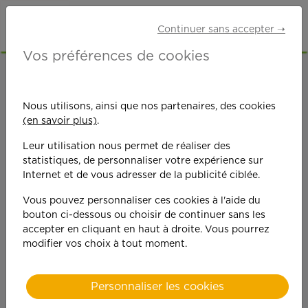
Continuer sans accepter ➝
Vos préférences de cookies
ACCUEIL
OFFRES D'EMPLOI
AUXILIAIRE DE VIE
ALPES-MARITIMES (06)
Nous utilisons, ainsi que nos partenaires, des cookies
(en savoir plus)
.
Leur utilisation nous permet de réaliser des
statistiques, de personnaliser votre expérience sur
Internet et de vous adresser de la publicité ciblée.
Vous pouvez personnaliser ces cookies à l'aide du
On est toujours plus
bouton ci-dessous ou choisir de continuer sans les
accepter en cliquant en haut à droite. Vous pourrez
performant
modifier vos choix à tout moment.
quand on y met du
Personnaliser les cookies
cœ
ur !