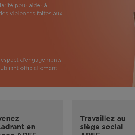
arité pour aider à
des violences faites aux
e respect d'engagements
bliant officiellement
venez
Travaillez au
adrant en
siège social