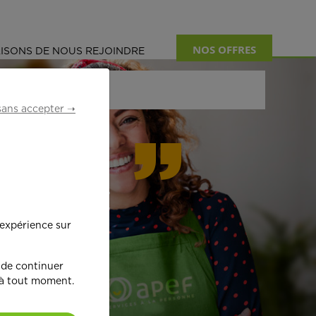
NOS OFFRES
ISONS DE NOUS REJOINDRE
sans accepter ➝
formant
 expérience sur
œ
ur !
 de continuer
 à tout moment.