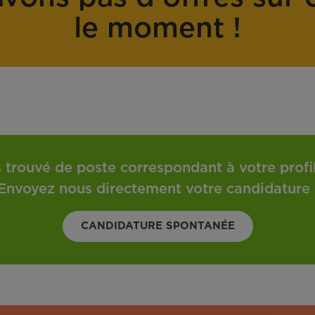
o
t
le moment !
n
r
t
a
r
v
a
a
t
i
l
 trouvé de poste correspondant à votre profil 
Envoyez nous directement votre candidature 
CANDIDATURE SPONTANÉE