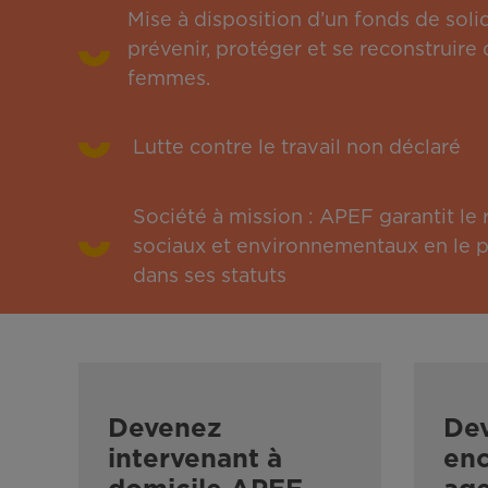
Mise à disposition d’un fonds de solid
prévenir, protéger et se reconstruire 
femmes.
Lutte contre le travail non déclaré
Société à mission : APEF garantit l
sociaux et environnementaux en le pu
dans ses statuts
Devenez
De
intervenant à
enc