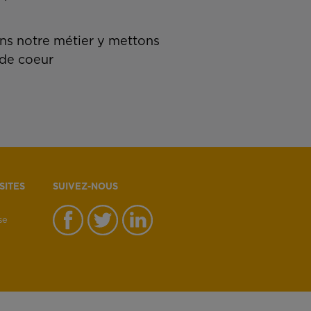
s notre métier y mettons
de coeur
SITES
SUIVEZ-NOUS
se