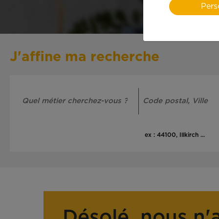
Pers
J'affine ma recherche
ex : 44100, Illkirch ...
Désolé, nous n'a