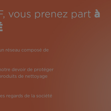
F, vous prenez part
à
É
: un réseau composé de
 notre devoir de protéger
s produits de nettoyage
es regards de la société