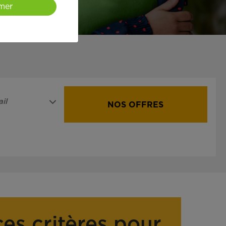
mer
il
NOS OFFRES
ces critères pour