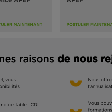
ence APEF
APEF
TULER MAINTENANT
POSTULER MAINTEN
nes rais
ons
de n
ous re
l, vous
Nous offro
onibilités
l’annualisa
Vous pouve
ploi stable : CDI
formations