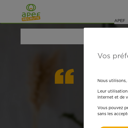
Navigation
Saut au contenu
APEF
ACCUEIL
OFFRES D'EMPLOI
AUXILIAIRE DE VI
Vos préf
On est
Nous utilisons,
Leur utilisatio
qua
Internet et de v
Vous pouvez per
sans les accept