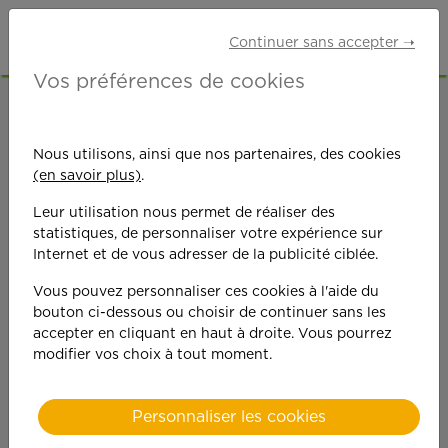
Continuer sans accepter ➝
Vos préférences de cookies
ACCUEIL
OFFRES D'EMPLOI
AUXILIAIRE DE VIE
Nous utilisons, ainsi que nos partenaires, des cookies
(en savoir plus)
.
Leur utilisation nous permet de réaliser des
statistiques, de personnaliser votre expérience sur
Internet et de vous adresser de la publicité ciblée.
On est toujours plus
Vous pouvez personnaliser ces cookies à l'aide du
bouton ci-dessous ou choisir de continuer sans les
performant
accepter en cliquant en haut à droite. Vous pourrez
modifier vos choix à tout moment.
quand on y met du
cœ
ur !
Personnaliser les cookies