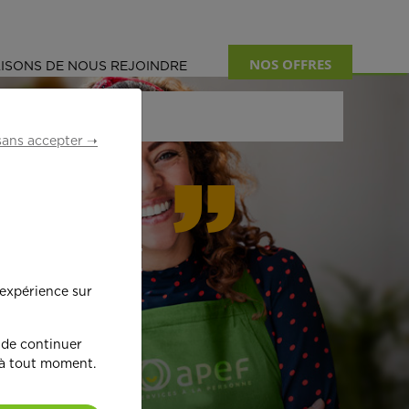
NOS OFFRES
ISONS DE NOUS REJOINDRE
sans accepter ➝
formant
 expérience sur
œ
ur !
 de continuer
 à tout moment.