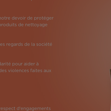
 notre devoir de protéger
s produits de nettoyage
es regards de la société
arité pour aider à
des violences faites aux
e respect d'engagements