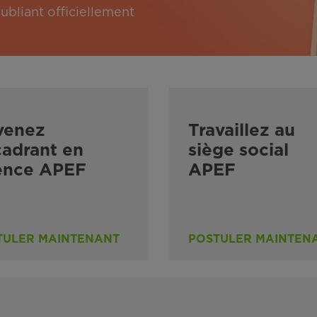
bliant officiellement
venez
Travaillez au
adrant en
siège social
ence APEF
APEF
TULER MAINTENANT
POSTULER MAINTEN