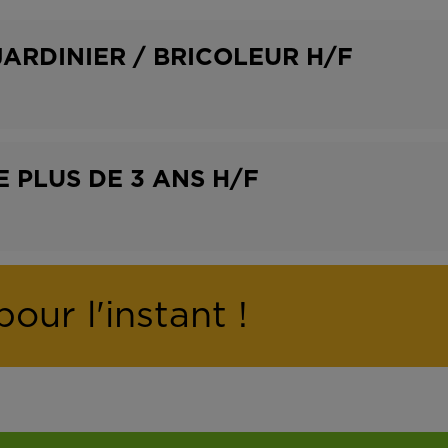
o
t
n
r
JARDINIER / BRICOLEUR H/F
t
a
r
v
a
a
 PLUS DE 3 ANS H/F
t
i
l
our l'instant !