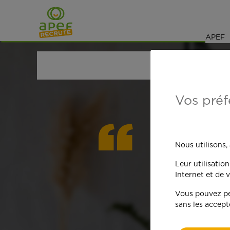
Navigation
Saut au contenu
APEF
ACCUEIL
OFFRES D'EMPLOI
BRICOLAGE
Vos préf
On est
Nous utilisons,
Leur utilisatio
qua
Internet et de v
Vous pouvez per
sans les accept