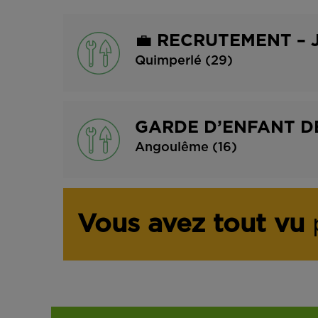
💼 RECRUTEMENT – 
Quimperlé (29)
GARDE D’ENFANT DE
Angoulême (16)
Vous avez tout vu
p