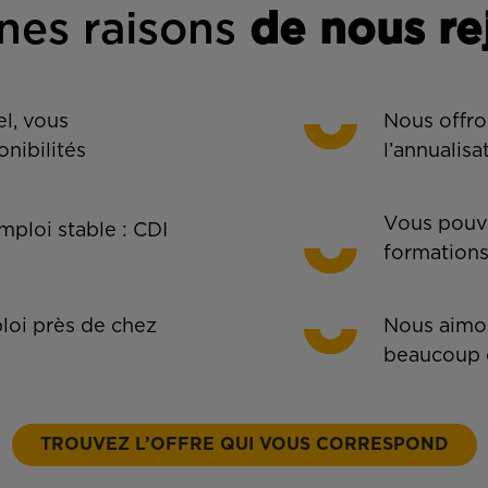
nes rais
ons
de n
ous re
l, vous
Nous offro
onibilités
l’annualisa
Vous pouve
ploi stable : CDI
formations
oi près de chez
Nous aimon
beaucoup 
TROUVEZ L’OFFRE QUI VOUS CORRESPOND