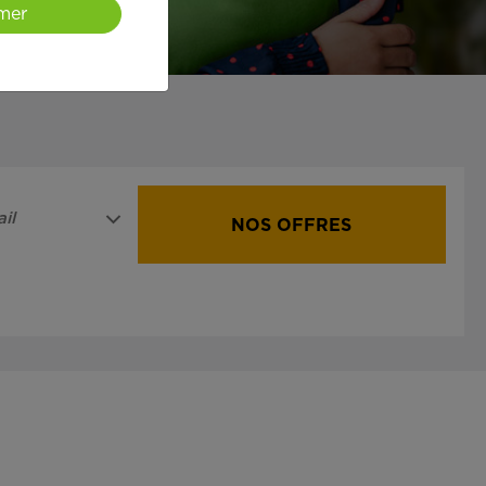
mer
il
NOS OFFRES